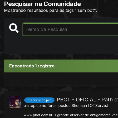
Pesquisar na Comunidade
Mostrando resultados para as tags ''sem bot''.
Encontrado 1 registro
PBOT - OFICIAL - Path o
otserv open pvp
um tópico no fórum postou
Sherman I
OTServlist
www.pbot.com.br O grande otserver de antigamente volt