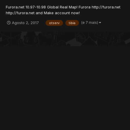
Furora.net 10.97-10.98 Global Real Map! Furora http://furora.net
http://furora.net and Make account now!
(e 7 mais)
Agosto 2, 2017
otserv
tibia