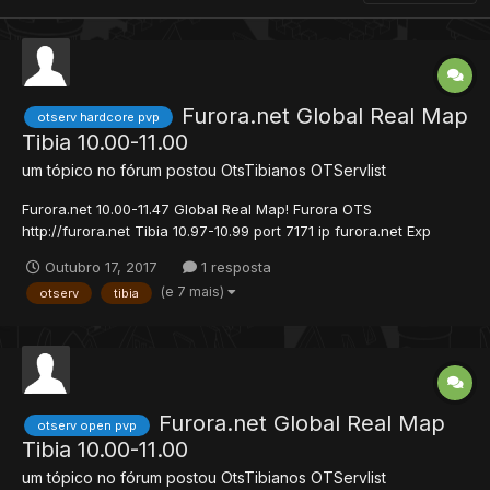
Furora.net Global Real Map
otserv hardcore pvp
Tibia 10.00-11.00
um tópico no fórum postou
OtsTibianos
OTServlist
Furora.net 10.00-11.47 Global Real Map! Furora OTS
http://furora.net Tibia 10.97-10.99 port 7171 ip furora.net Exp
Stages 1-50: x 400 50-100: x 300 100-120: x 200 120-140: x 100
Outubro 17, 2017
1 resposta
140-160: x 80 160-180: x 60 180-200: x 40 200-220: x...
(e 7 mais)
otserv
tibia
Furora.net Global Real Map
otserv open pvp
Tibia 10.00-11.00
um tópico no fórum postou
OtsTibianos
OTServlist