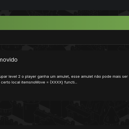
movido
 upar level 2 o player ganha um amulet, esse amulet não pode mais ser
certo local itemsnoMove = {XXXX} functi...