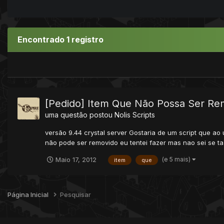
Encontrado 1 registro
[Pedido] Item Que Não Possa Ser Re
uma questão postou
Nolis
Scripts
versão 9.44 crystal server Gostaria de um script que ao
não pode ser removido eu tentei fazer mas nao sei se ta 
(e 5 mais)
Maio 17, 2012
item
que
Página Inicial
Pesquisar