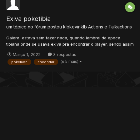
Exiva poketibia
um tópico no fórum postou
klbkevinklb
Actions e Talkactions
Galera, estava sem fazer nada, quando lembrei da epoca
tibiana onde se usava exiva pra encontrar o player, sendo assim
o caçador era obrigado a rodar o mapa, dando a esse script a
Março 1, 2022
3 respostas
força-lo abrir o mapa...entao eu peguei um que dava exiva no
(e 5 mais)
pokemon
encontrar
npc e coloquei pra exivar pokemons...porem se conter mais d...