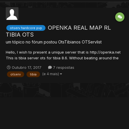
OPENKA REAL MAP RL
otserv hardcore pvp
TIBIA OTS
um tópico no fórum postou
OtsTibianos
OTServlist
Hello, I wish to present a unique server that is http://openka.net
This is tibia server ots for tibia 8.6. Without beating around the
bush, some information: tibia 8.60 port 7171 ip openka.net Exp
Outubro 17, 2017
7 respostas
Stages 1-50: x 400 50-100: x 300 100-120: x 200 120-140: x...
(e 4 mais)
otserv
tibia