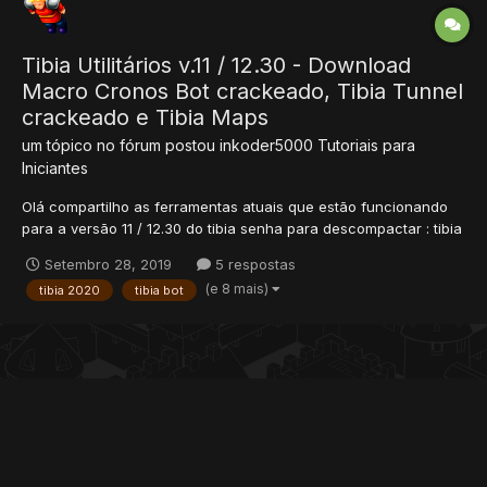
Tibia Utilitários v.11 / 12.30 - Download
Macro Cronos Bot crackeado, Tibia Tunnel
crackeado e Tibia Maps
um tópico no fórum postou
inkoder5000
Tutoriais para
Iniciantes
Olá compartilho as ferramentas atuais que estão funcionando
para a versão 11 / 12.30 do tibia senha para descompactar : tibia
Tibia Macro Cronos Bot 11 / 12.30 crackeado - REMOVIDO Tibia
Setembro 28, 2019
5 respostas
No Ping Tunnel crackeado -REMOVIDO Tibia maps 11 / 12.30
(e 8 mais)
tibia 2020
tibia bot
atualiz...