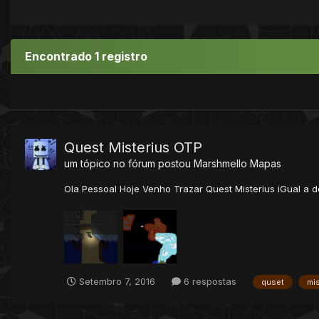
Encontrado 1 registro
Quest Misterius OTP
um tópico no fórum postou
Marshmello
Mapas
Ola Pessoal Hoje Venho Trazar Quest Misterius iGual a do
Setembro 7, 2016
6 respostas
quset
mis