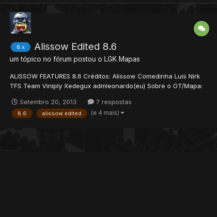
Alissow Edited 8.6
8.x
um tópico no fórum postou
o LGK
Mapas
ALISSOW FEATURES 8.6 Créditos: Alissow Comedinha Luis Nirk
TFS Team Viniply Xedegux admleonardo(eu) Sobre o OT/Mapa:
Principais quests: -Annihilator -Inquisition Quest -Pits of inferno
Setembro 20, 2013
7 respostas
-Demon Oak -Solar axe quest -HOTA -MPA quest -The
(e 4 mais)
8.6
alissow edited
Challenger Monstros: -Total monstros:...