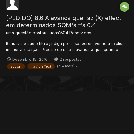
[PEDIDO] 8.6 Alavanca que faz (X) effect
em determinados SQM's tfs 0.4
uma questão postou
Lucas1504
Resolvidos
Bom, creio que o titulo já diga por si só, porém venho a explicar
melhor a situação. Preciso de uma alavanca a qual quando
usada aparecem magic effects em determinados SQM's. Creio
Dezembro 15, 2016
2 respostas
que seja um script simples, desde já agradeço
(e 4 mais)
action
magic effect