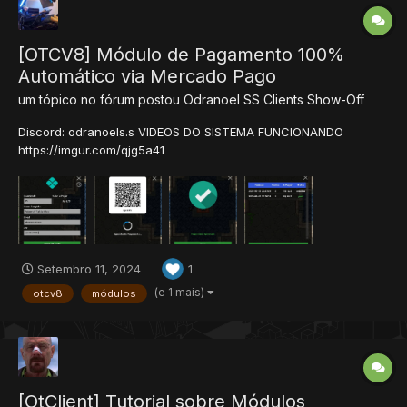
[OTCV8] Módulo de Pagamento 100%
Automático via Mercado Pago
um tópico no fórum postou
Odranoel SS
Clients Show-Off
Discord: odranoels.s VIDEOS DO SISTEMA FUNCIONANDO
https://imgur.com/qjg5a41
Setembro 11, 2024
1
(e 1 mais)
otcv8
módulos
[OtClient] Tutorial sobre Módulos