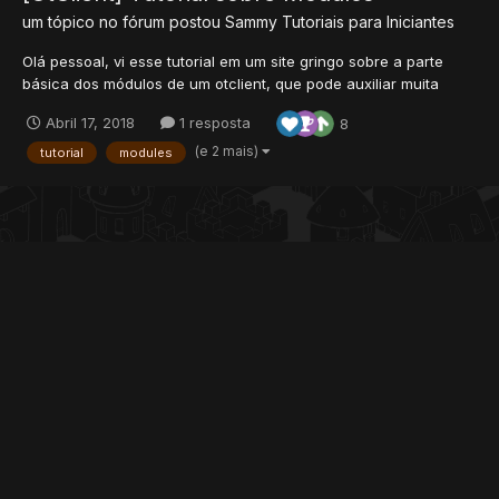
um tópico no fórum postou
Sammy
Tutoriais para Iniciantes
Olá pessoal, vi esse tutorial em um site gringo sobre a parte
básica dos módulos de um otclient, que pode auxiliar muita
gente que quiser explorar ainda mais o Otclient, já que essa
Abril 17, 2018
1 resposta
8
área eu não vejo tanto conteúdo no Tibia Br, como sempre os
créditos estarão ao final do tópico......
(e 2 mais)
tutorial
modules