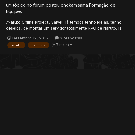
um tópico no fórum postou
onokamisama
Formação de
Equipes
.:Naruto Online Project:. Salve! Há tempos tenho ideias, tenho
desejos, de montar um servidor totalmente RPG de Naruto, já
tive um servidor na época era a versão 7.81, mas jogo desde os
Dezembro 19, 2015
3 respostas
primórdios do Narutibia, antes mesmo do DnO, e agora resolvi
(e 7 mais)
naruto
narutibia
que chegou a hora de tirar esse projeto do papel,...