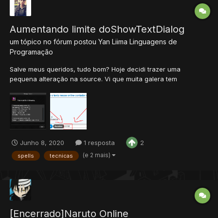
Aumentando limite doShowTextDialog
um tópico no fórum postou
Yan Liima
Linguagens de
Programação
Salve meus queridos, tudo bom? Hoje decidi trazer uma
pequena alteração na source. Vi que muita galera tem
problemas com o limite do caracter da função
doShowTextDialog, pois se excender o limite maximo de
caractere da debug no client. Isso ocorre principalmente pra
galera do derivado que costu...
Junho 8, 2020
1 resposta
2
(e 2 mais)
spells
tecnicas
[Encerrado]Naruto Online