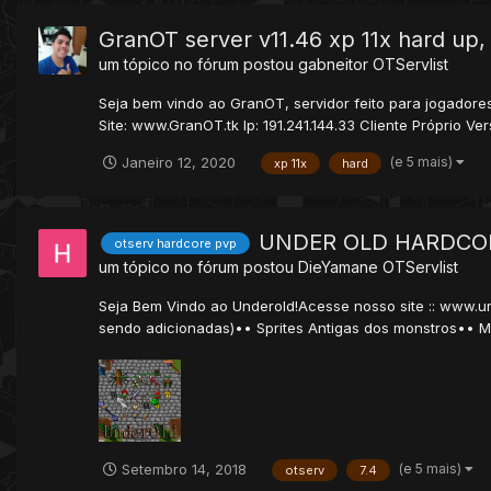
GranOT server v11.46 xp 11x hard up,
um tópico no fórum postou
gabneitor
OTServlist
Seja bem vindo ao GranOT, servidor feito para jogador
Site: www.GranOT.tk Ip: 191.241.144.33 Cliente Próprio Ver
(e 5 mais)
Janeiro 12, 2020
xp 11x
hard
UNDER OLD HARDCO
otserv hardcore pvp
um tópico no fórum postou
DieYamane
OTServlist
Seja Bem Vindo ao Underold!Acesse nosso site :: www.un
sendo adicionadas)•• Sprites Antigas dos monstros•• M
(e 5 mais)
Setembro 14, 2018
otserv
7.4