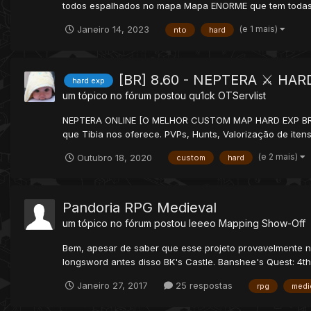
todos espalhados no mapa Mapa ENORME que tem todas a
(e 1 mais)
Janeiro 14, 2023
nto
hard
[BR] 8.60 - NEPTERA ⚔️ HA
hard exp
um tópico no fórum postou
qu1ck
OTServlist
NEPTERA ONLINE [O MELHOR CUSTOM MAP HARD EXP BR] dis
que Tibia nos oferece. PVPs, Hunts, Valorização de itens
(e 2 mais)
Outubro 18, 2020
custom
hard
Pandoria RPG Medieval
um tópico no fórum postou
leeeo
Mapping Show-Off
Bem, apesar de saber que esse projeto provavelmente n
longsword antes disso BK's Castle. Banshee's Quest: 4th.
Janeiro 27, 2017
25 respostas
rpg
medi