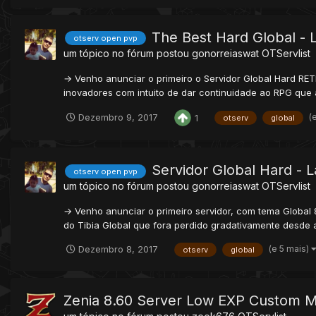
The Best Hard Global - 
otserv open pvp
um tópico no fórum postou
gonorreiaswat
OTServlist
→ Venho anunciar o primeiro o Servidor Global Hard RET
inovadores com intuito de dar continuidade ao RPG que a
(
Dezembro 9, 2017
1
otserv
global
Servidor Global Hard - 
otserv open pvp
um tópico no fórum postou
gonorreiaswat
OTServlist
→ Venho anunciar o primeiro servidor, com tema Global 
do Tibia Global que fora perdido gradativamente desde a 
(e 5 mais)
Dezembro 8, 2017
otserv
global
Zenia 8.60 Server Low EXP Custom 