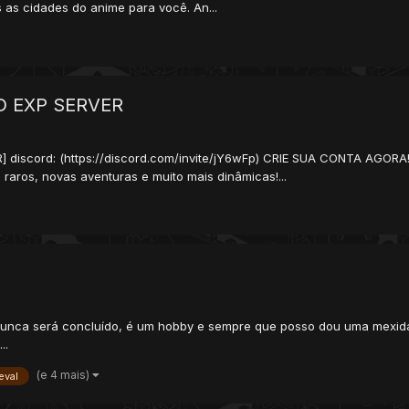
s cidades do anime para você. An...
RD EXP SERVER
cord: (https://discord.com/invite/jY6wFp) CRIE SUA CONTA AGORA! N
 raros, novas aventuras e muito mais dinâmicas!...
unca será concluído, é um hobby e sempre que posso dou uma mexida..
..
(e 4 mais)
eval