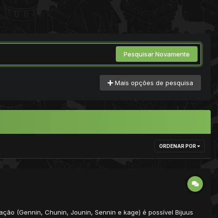
Pesquisar Novamente
Mais opções de pesquisa
ORDENAR POR
ção (Gennin, Chunin, Jounin, Sennin e kage) é possível Bijuus