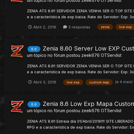
um tópico no fórum postou
zeek676
OTServlist
ZENIA ATS 8.6!! SERVIDOR ZENIA VENHA SER O TOP SITE DO
e a característica de exp baixa. Rate do Servidor: Exp: 3x S
Abril 2, 2016
3 respostas
zenia
low exp
Zenia 8.60 Server Low EXP Cu
8.6
um tópico no fórum postou
zeek676
OTServlist
ZENIA ATS 8.6!! SERVIDOR ZENIA VENHA SER O TOP SITE DO
e a característica de exp baixa. Rate do Servidor: Exp: 3x S
(e 4 mais)
Abril 3, 2016
low exp
custom map
Zenia 8.6 Low Exp Mapa Custo
8.6
um tópico no fórum postou
zeek676
OTServlist
ZENIA ATS 8.6!! Estreia dia 01/Abril/2016!!!! SITE LIBER
RPG e a característica de exp baixa. Rate do Servidor: Exp: