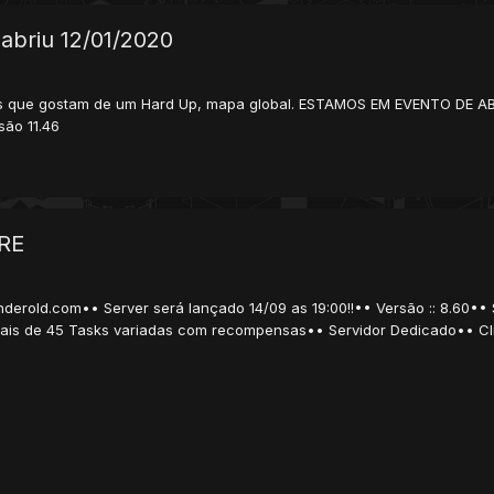
 abriu 12/01/2020
es que gostam de um Hard Up, mapa global. ESTAMOS EM EVENTO DE ABER
são 11.46
RE
derold.com•• Server será lançado 14/09 as 19:00!!•• Versão :: 8.60••
ais de 45 Tasks variadas com recompensas•• Servidor Dedicado•• Cli.