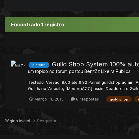
Encontrado 1 registro
Guild Shop System 100% aut
sistema
um tópico no fórum postou
BenitZz
Lixeira Pública
Testado: Versao: 8.60 ate 9.82 Painel guildshop admin:
Guilds no Website, [ModernACC] assim Doadores e Guild
Março 14, 2013
8 respostas
guild shop
Página Inicial
Pesquisar