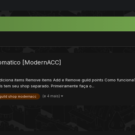
omatico [ModernACC]
 Adiciona items Remove items Add e Remove guild points Como funciona
s tem seu shop separado. Primeiramente faça o...
(e 4 mais)
guild shop modernacc