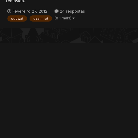
removido.
Fevereiro 27, 2012
24 respostas
(e 1 mais)
subwat
gean riot