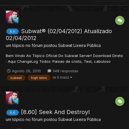
Subwat® (02/04/2012) Atualizado
8.6
02/04/2012
um tópico no fórum postou
Subwat
Lixeira Pública
Bem Vindo Ao Tópico Oficial Do Subwat Server! Download Direto
: Aqui ChangeLog Todos: Paixao de cristo, Test, cabuloso
dentre várias outras... todos:exori foxbr,exevo foxbr,morre
Agosto 26, 2010
348 respostas
fdp,morre fdp,utani vip Hur,utani sonic hur,utani fresno
(e 5 mais)
subwat
high rates
Hur,utevo ma...
[8.60] Seek And Destroy!
8.6
um tópico no fórum postou
Subwat
Lixeira Pública