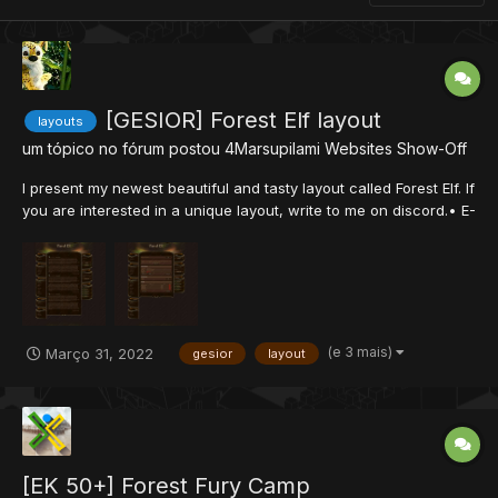
[GESIOR] Forest Elf layout
layouts
um tópico no fórum postou
4Marsupilami
Websites Show-Off
I present my newest beautiful and tasty layout called Forest Elf. If
you are interested in a unique layout, write to me on discord.• E-
mail: 4Marsupilami@gmail.com• Discord: 4Marsupilami#1243
(e 3 mais)
Março 31, 2022
gesior
layout
[EK 50+] Forest Fury Camp