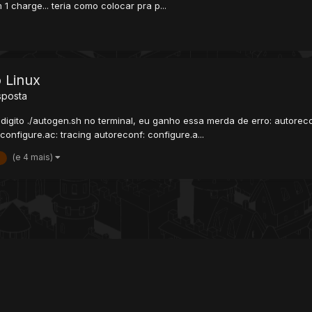
1 charge... teria como colocar pra p...
 Linux
sposta
to ./autogen.sh no terminal, eu ganho essa merda de erro: autoreconf:
configure.ac: tracing autoreconf: configure.a...
(e 4 mais)