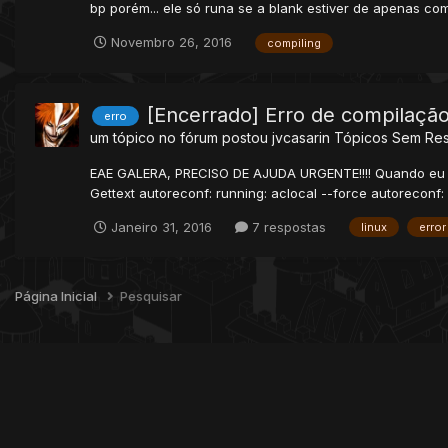
bp porém... ele só runa se a blank estiver de apenas com 
Novembro 26, 2016
compiling
[Encerrado] Erro de compilação
erro
um tópico no fórum postou
jvcasarin
Tópicos Sem Re
EAE GALERA, PRECISO DE AJUDA URGENTE!!!! Quando eu digi
Gettext autoreconf: running: aclocal --force autoreconf: 
Janeiro 31, 2016
7 respostas
linux
error
Página Inicial
Pesquisar