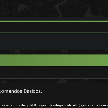
 Comandos Basicos.
 os comandos de guild (!joinguild, !crateguild etc etc..) gostaria de co