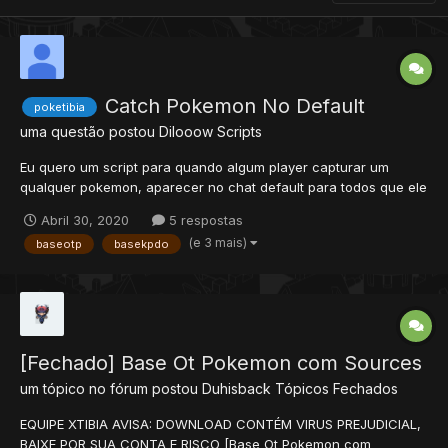
Catch Pokemon No Default
poketibia
uma questão postou
Dilooow
Scripts
Eu quero um script para quando algum player capturar um
qualquer pokemon, aparecer no chat default para todos que ele
capturou aquele pokemon. Esse sistema eu vi no Exairos KPDO
Abril 30, 2020
5 respostas
Se for um pokemon normal aparecer em azul Fulano acabou de
(e 3 mais)
baseotp
basekpdo
capturar um Gloom Se f...
[Fechado] Base Ot Pokemon com Sources
um tópico no fórum postou
Duhisback
Tópicos Fechados
EQUIPE XTIBIA AVISA: DOWNLOAD CONTÉM VIRUS PREJUDICIAL,
BAIXE POR SUA CONTA E RISCO [Base Ot Pokemon com