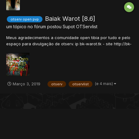
Baiak Warot [8.6]
otserv open pvp
um tópico no fórum postou
Supot
OTServlist
Meus agradecimentos a comunidade open tibia por tudo e pelo
espaço para divulgação de otserv. ip bk-warot.tk - site http://bk-
warot.tk hospedado no Brasil media de MS 10, sem lag claro,
faça você o teste. Lembrando que Domingo tem Invasão.
iniciante começa com uma boa arma, e depo...
(e 4 mais)
Março 3, 2019
otserv
otservlist