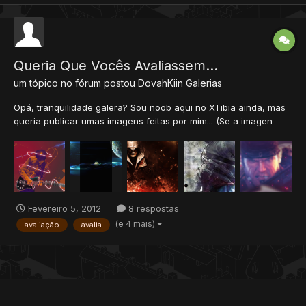
Queria Que Vocês Avaliassem...
um tópico no fórum postou
DovahKiin
Galerias
Opá, tranquilidade galera? Sou noob aqui no XTibia ainda, mas
queria publicar umas imagens feitas por mim... (Se a imagen
estiver escrita FireBlindDesigns, ou qlqr coisa assim, SOU EU,
Tambem sou o DovahGFX... mudei de nome faz uns dias, e nao
atualizei meus trabalhos!! Vamos la: < Essa é uma im...
Fevereiro 5, 2012
8 respostas
(e 4 mais)
avaliação
avalia