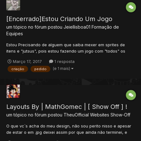
[Encerrado]Estou Criando Um Jogo
um tópico no fórum postou
Jeiellisboa01
Formação de
Equipes
Estou Precisando de alguem que saiba mexer em sprites de
itens e "jutsus", pois estou fazendo um jogo com "todos" os
animes que conheço, fiz algumas sprites, se quiserem vê-las
Março 17, 2017
1 resposta
estao em meu blog, alem de sprites preciso também de makers
(e 1 mais)
criação
pedido
de mapas, se alguem tiver interesse pode me responder ai
abaixo...
Layouts By | MathGomec | [ Show Off ] !
um tópico no fórum postou
TheuOfficial
Websites Show-Off
O que vc`s acha do meu design, não sou perito nisso e apesar
de estar o em .jpg deixei assim por que ainda não terminei, e
gostaria que vc's comentassem aewh pra min, o que acharam