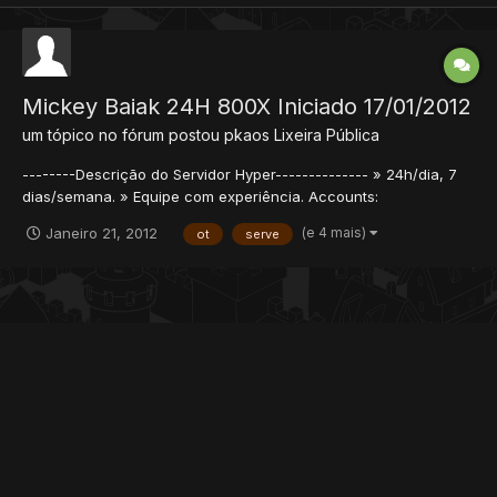
Mickey Baiak 24H 800X Iniciado 17/01/2012
um tópico no fórum postou
pkaos
Lixeira Pública
--------Descrição do Servidor Hyper-------------- » 24h/dia, 7
dias/semana. » Equipe com experiência. Accounts:
mickeybaiak.servegame.com 1<<br />br />/1 » Mapa o velho
(e 4 mais)
Janeiro 21, 2012
ot
serve
Yurots com umas Modificações. » Excelente suporte » Suporte
pelo Fórum. » Interação com a comunidade pel...