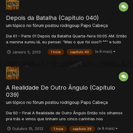
Depois da Batalha (Capítulo 040)
um tópico no fórum postou
rodrigoup
Papo Cabeça
Dia 61 – Parte 01 Depois da Batalha Quarta-feira 00:05 AM. Então
a menina sumiu lá, eu pensei: “Mas o que foi isso?! ^^” e tudo
ficou calmo de novo. Eu olhei em volta e vi todo aquele sangue
(e 8 mais)
Janeiro 5, 2013
1 hora
capítulo 40
no chão, nos corpos e disse: Que violência... Parece Half-Life.
Naquela pa...
A Realidade De Outro Ângulo (Capítulo
039)
um tópico no fórum postou
rodrigoup
Papo Cabeça
Dia 60 – Final A Realidade de Outro Ângulo Então nós olhamos
pra trás e vimos que tinham uns cinco carinhas nos
observando. Um deles disse: Chefe! Achamos espiões aqui... Eu:
(e 8 mais)
Outubro 15, 2012
1 hora
capítulo 39
Droga!... Hanalu: Agora não tem mais jeito... Vamos ter que ir com