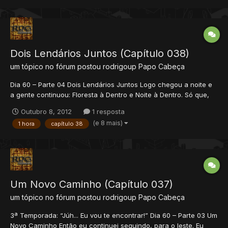
tudo. Rael: É... Eu também acho q...
Dois Lendários Juntos (Capítulo 038)
um tópico no fórum postou
rodrigoup
Papo Cabeça
Dia 60 – Parte 04 Dois Lendários Juntos Logo chegou a noite e
a gente continuou: Floresta à Dentro e Noite à Dentro. Só que,
dessa vez, nós não fomos seguindo um caminho. Nós fomos
Outubro 8, 2012
1 resposta
seguindo o nosso sentido de direção mesmo. Rs... Aquela
(e 8 mais)
1 hora
capítulo 38
floresta, ultrafechada daquele jeito, era...
Um Novo Caminho (Capítulo 037)
um tópico no fórum postou
rodrigoup
Papo Cabeça
3ª Temporada: “Júh... Eu vou te encontrar!” Dia 60 – Parte 03 Um
Novo Caminho Então eu continuei seguindo, para o leste. Eu