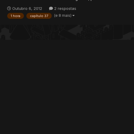
estava muito lokão por causa da roupa, mas a Júh não saia da
Outubro 6, 2012
2 respostas
minha cabeça. Toda vez que eu percebia que estava sai...
(e 8 mais)
1 hora
capítulo 37