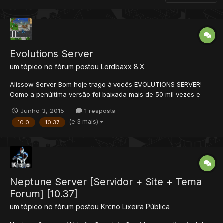
Evolutions Server
um tópico no fórum postou
Lordbaxx
8.X
Alissow Server Bom hoje trago á vocês EVOLUTIONS SERVER!
Como a penúltima versão foi baixada mais de 50 mil vezes e
espero que essa versão faça o mesmo sucesso. By Alissow
Junho 3, 2015
1 resposta
Comedinha XedeguX Objetivo do projeto: Criar um servidor com
(e 3 mais)
10.0
10.37
base na versão mais atualizada do tibia com vár...
Neptune Server [Servidor + Site + Tema
Forum] [10.37]
um tópico no fórum postou
Krono
Lixeira Pública