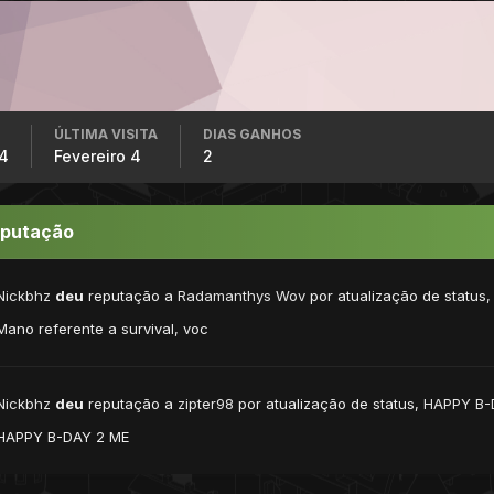
ÚLTIMA VISITA
DIAS GANHOS
14
Fevereiro 4
2
eputação
Nickbhz
deu
reputação a
Radamanthys Wov
por atualização de status
Mano referente a survival, voc
Nickbhz
deu
reputação a
zipter98
por atualização de status,
HAPPY B-
HAPPY B-DAY 2 ME