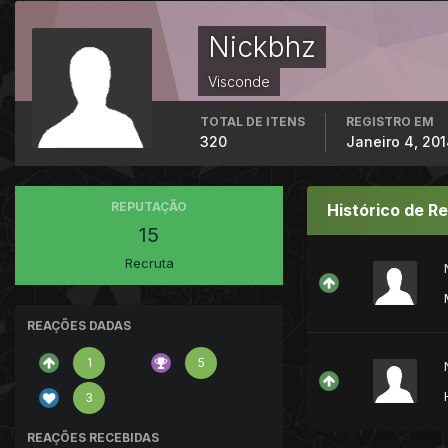
Nickbhz
Visconde
TOTAL DE ITENS
REGISTRO EM
320
Janeiro 4, 20
REPUTAÇÃO
Histórico de R
15
Recruta
REAÇÕES DADAS
1
5
3
REAÇÕES RECEBIDAS