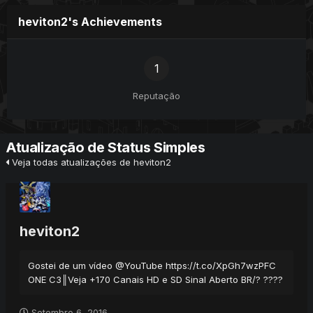
heviton2's Achievements
1
Reputação
Atualização de Status Simples
Veja todas atualizações de heviton2
heviton2
Gostei de um vídeo @YouTube https://t.co/XpGh7wzPFC
ONE C3║Veja +170 Canais HD e SD Sinal Aberto BR/? ????
Setembro 6, 2016