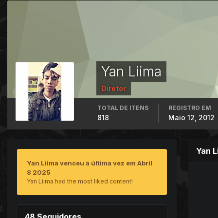
Yan Liima
Diretor
TOTAL DE ITENS
REGISTRO EM
818
Maio 12, 2012
Yan L
Yan Liima venceu a última vez em Abril
8 2025
Yan Liima had the most liked content!
48 Seguidores