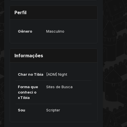
Perfil
Gênero
Masculino
Informações
Char no Tibia
[ADM] Night
Forma que
Sites de Busca
conheci o
xTibia
Sou
Scripter