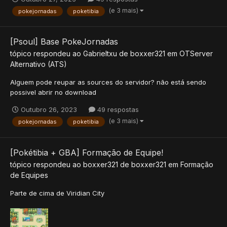
(e 3 mais)
pokejornadas
poketibia
[Psoul] Base PokeJornadas
tópico respondeu ao
Gabrieltxu
de
boxxer321
em
OTServer
Alternativo (ATS)
Alguem pode reupar as sources do servidor? não está sendo
possivel abrir no download
Outubro 26, 2023
49 respostas
(e 3 mais)
pokejornadas
poketibia
[Pokétibia + GBA] Formação de Equipe!
tópico respondeu ao
boxxer321
de
boxxer321
em
Formação
de Equipes
Parte de cima de Viridian City