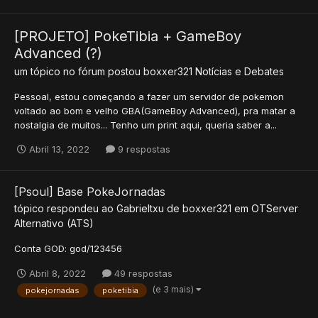
[PROJETO] PokeTibia + GameBoy
Advanced (?)
um tópico no fórum postou
boxxer321
Notícias e Debates
Pessoal, estou começando a fazer um servidor de pokemon
voltado ao bom e velho GBA(GameBoy Advanced), pra matar a
nostalgia de muitos... Tenho um print aqui, queria saber a...
Abril 13, 2022
9 respostas
[Psoul] Base PokeJornadas
tópico respondeu ao
Gabrieltxu
de
boxxer321
em
OTServer
Alternativo (ATS)
Conta GOD: god/123456
Abril 8, 2022
49 respostas
(e 3 mais)
pokejornadas
poketibia