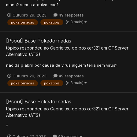
mano? sem o arquivo .exe?
Outubro 29, 2023
49 respostas
(e 3 mais)
pokejornadas
poketibia
[Psoul] Base PokeJornadas
tópico respondeu ao
Gabrieltxu
de
boxxer321
em
OTServer
Alternativo (ATS)
nao da p abrir por causa de virus alguem teria sem virus?
Outubro 29, 2023
49 respostas
(e 3 mais)
pokejornadas
poketibia
[Psoul] Base PokeJornadas
tópico respondeu ao
Gabrieltxu
de
boxxer321
em
OTServer
Alternativo (ATS)
?
Outubro 27, 2023
49 respostas