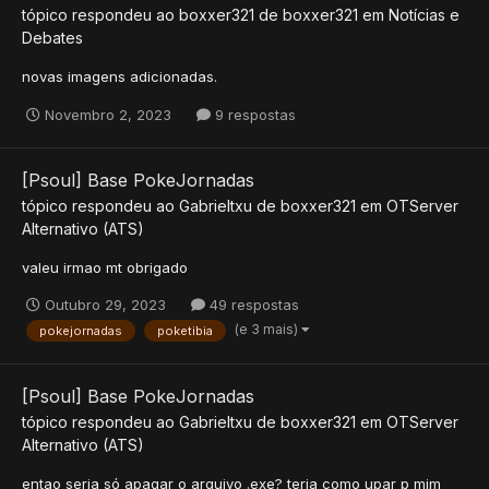
tópico respondeu ao
boxxer321
de
boxxer321
em
Notícias e
Debates
novas imagens adicionadas.
Novembro 2, 2023
9 respostas
[Psoul] Base PokeJornadas
tópico respondeu ao
Gabrieltxu
de
boxxer321
em
OTServer
Alternativo (ATS)
valeu irmao mt obrigado
Outubro 29, 2023
49 respostas
(e 3 mais)
pokejornadas
poketibia
[Psoul] Base PokeJornadas
tópico respondeu ao
Gabrieltxu
de
boxxer321
em
OTServer
Alternativo (ATS)
entao seria só apagar o arquivo .exe? teria como upar p mim