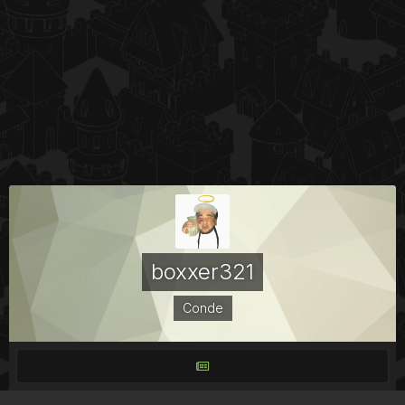
boxxer321
Conde