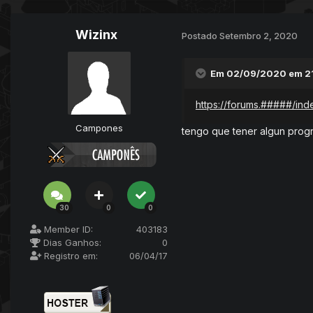
Wizinx
Postado
Setembro 2, 2020
Em 02/09/2020 em 2
https://forums.#####/in
Campones
tengo que tener algun progr
30
0
0
Member ID:
403183
Dias Ganhos:
0
Registro em:
06/04/17