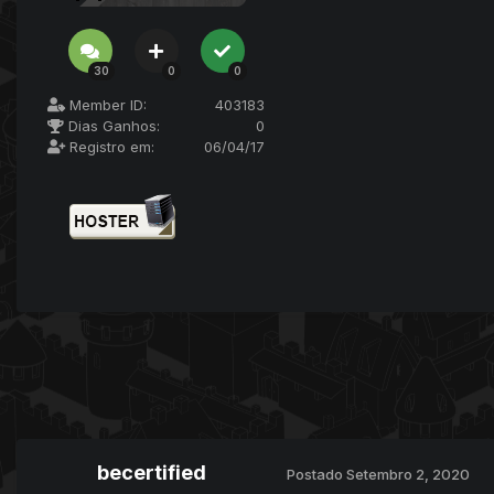
30
0
0
Member ID:
403183
Dias Ganhos:
0
Registro em:
06/04/17
becertified
Postado
Setembro 2, 2020