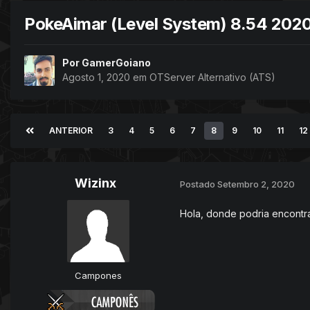
PokeAimar (Level System) 8.54 202
Por
GamerGoiano
Agosto 1, 2020
em
OTServer Alternativo (ATS)
ANTERIOR
3
4
5
6
7
8
9
10
11
12
Wizinx
Postado
Setembro 2, 2020
Hola, donde podria encontra
Campones