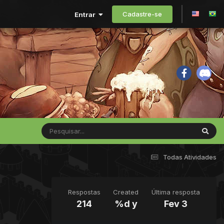
Cadastre-se
Entrar
Todas Atividades
Respostas
Created
Última resposta
214
%d y
Fev 3