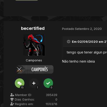
becertified
Postado
Setembro 2, 2020
Em 02/09/2020 em 21
tengo que tener algun pr
Campones
Não tenho nem ideia
15
1
0
Member ID:
395439
Dias Ganhos:
0
Registro em:
11/03/16