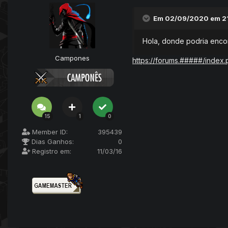
Em 02/09/2020 em 2
Hola, donde podria encon
Campones
https://forums.#####/index
15
1
0
Member ID:
395439
Dias Ganhos:
0
Registro em:
11/03/16