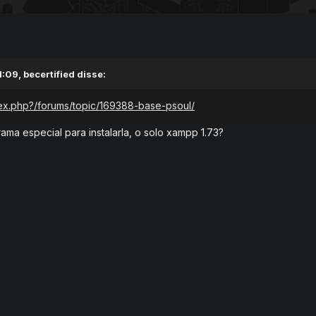
1:09,
becertified
disse:
dex.php?/forums/topic/169388-base-psoul/
ama especial para instalarla, o solo xampp 1.73?