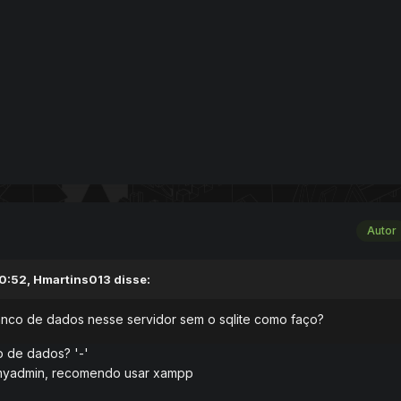
Autor
0:52,
Hmartins013
disse:
anco de dados nesse servidor sem o sqlite como faço?
 de dados? '-'
myadmin, recomendo usar xampp