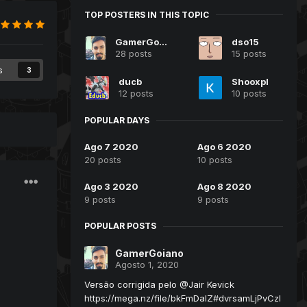
TOP POSTERS IN THIS TOPIC
GamerGoiano
dso15
28 posts
15 posts
s
3
ducb
Shooxpl
12 posts
10 posts
POPULAR DAYS
Ago 7 2020
Ago 6 2020
20 posts
10 posts
Ago 3 2020
Ago 8 2020
9 posts
9 posts
POPULAR POSTS
GamerGoiano
Agosto 1, 2020
Versão corrigida pelo @Jair Kevick
https://mega.nz/file/bkFmDaIZ#dvrsamLjPvCzI