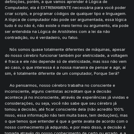
definições, porém, a que vamos aprender é Lógica de
Computador, ela é EXTREMAMENTE necessária para você poder
criar scripts, e programar códigos de qualquer tipo e linguagem.
A lógica de computador não pode ser argumentada, essa lógica
tudo é ou não é, não existe o meio termo ou argumento, ela pode
ser entendida na Lógica de Aristóteles com a lei da não
contradição, ou é verdadeiro, ou falso.
Nós somos quase totalmente diferentes de máquinas, apesar
do nosso cérebro funcionar também por eletricidade, a voltagem
é fraca e ele não depende só de eletricidade, mas isso não vem
ao caso, o que interessa é a nossa maneira de pensar e agir, aí
sim, é totalmente diferente de um computador, Porque Será?
Ao pensarmos, nosso cérebro trabalha no consciente e
inconsciente, alguns cientistas acreditam que a decisão
acontece já no inconsciente, através de experiências já vividas e
considerações, ou seja, você não sabe que seu cérebro já
tomou a decisão, até ficar consciente dela (não acredito 100%
nisso, essa informação não tem muita base, tem deduções), mas
o que temos que entender é que a gente avalia de acordo com o
nosso conhecimento já adquirido, e por meio disso, a decisão é
tomada através do nosso conhecimento de certo ou errado, e a