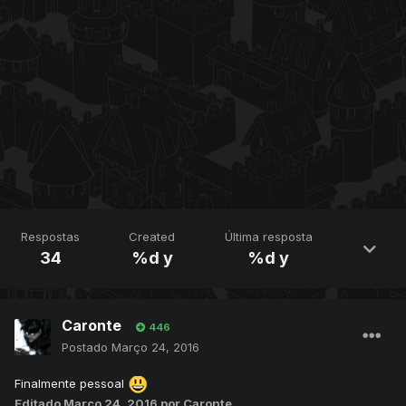
Respostas
Created
Última resposta
34
%d y
%d y
Caronte
446
Postado
Março 24, 2016
Finalmente pessoal
Editado
Março 24, 2016
por Caronte