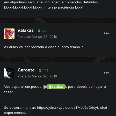
em algoritmos sem uma linguagem e comandos definidos
kkkkkkkkkkkkkkkkkkkkk (n tenho paciência kkkk)
valakas
90
Postado
Março 24, 2016
as aulas vai ser postada a cada quanto tempo ?
Caronte
446
Postado
Março 26, 2016
Vou esperar um pouco
@
, para depois começar a
@valakas
fazer.
Se quiserem entrar:
https://join.skype.com/zTMLU2sO9syf
, chat
experimental...