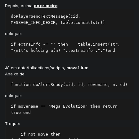
Depois, acima
do primeiro
:
doPlayerSendTextMessage(cid, 
MESSAGE_INFO_DESCR, table.concat(str))
coloque:
if extraInfo ~= "" then    table.insert(str, 
"\nIt's holding a(n) "..extraInfo..".")end
Já em data/talkactions/scripts,
move1.lua
:
Abaixo de:
function doAlertReady(cid, id, movename, n, cd)
coloque:
if movename == "Mega Evolution" then return 
true end
Troque:
    if not move then        