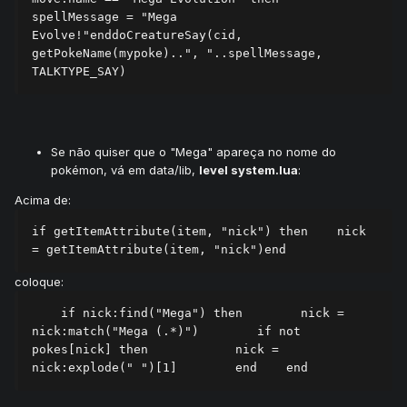
spellMessage = "Mega 
Evolve!"enddoCreatureSay(cid, 
getPokeName(mypoke)..", "..spellMessage, 
TALKTYPE_SAY)
Se não quiser que o "Mega" apareça no nome do
pokémon, vá em data/lib,
level system.lua
:
Acima de:
if getItemAttribute(item, "nick") then    nick 
= getItemAttribute(item, "nick")end
coloque:
    if nick:find("Mega") then        nick = 
nick:match("Mega (.*)")        if not 
pokes[nick] then            nick = 
nick:explode(" ")[1]        end    end