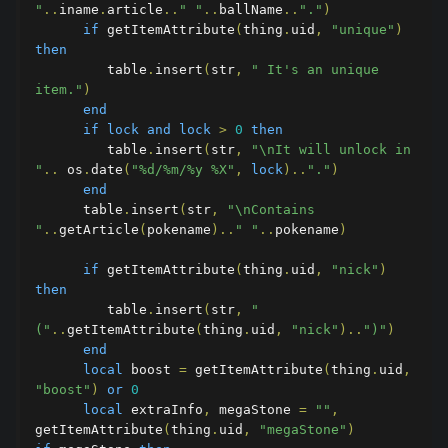
"
..
iname
.
article
..
" "
..
ballName
..
"."
)
if
 getItemAttribute
(
thing
.
uid
,
"unique"
)
then
         table
.
insert
(
str
,
" It's an unique 
item."
)
end
if
lock
and
lock
>
0
then
         table
.
insert
(
str
,
"\nIt will unlock in 
"
..
 os
.
date
(
"%d/%m/%y %X"
,
lock
)..
"."
)
end
      table
.
insert
(
str
,
"\nContains 
"
..
getArticle
(
pokename
)..
" "
..
pokename
)
if
 getItemAttribute
(
thing
.
uid
,
"nick"
)
then
         table
.
insert
(
str
,
" 
("
..
getItemAttribute
(
thing
.
uid
,
"nick"
)..
")"
)
end
local
 boost 
=
 getItemAttribute
(
thing
.
uid
,
"boost"
)
or
0
local
 extraInfo
,
 megaStone 
=
""
,
getItemAttribute
(
thing
.
uid
,
"megaStone"
)