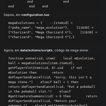
          end                end            
end        end    end
Depois, em
configuration.lua
:
megaEvolutions = {    --[itemid] = 
{"poke_name", "mega_evolution"},    [11638] = 
{"Charizard", "Mega Charizard X"},    [11639] = 
{"Charizard", "Mega Charizard Y"},}
Agora, em
data/actions/scripts
, código da mega stone:
function onUse(cid, item)    local mEvolution, 
ball = megaEvolutions[item.itemid], 
getPlayerSlotItem(cid, 8).uid    if not 
mEvolution then        return 
doPlayerSendCancel(cid, "Sorry, this isn't a 
mega stone.")    elseif ball < 1 then        
return doPlayerSendCancel(cid, "Put a pokeball 
in the pokeball slot.")    elseif 
#getCreatureSummons(cid) > 0 then        return 
doPlayerSendCancel(cid, "Return your 
pokemon.")    elseif getItemAttribute(ball, 