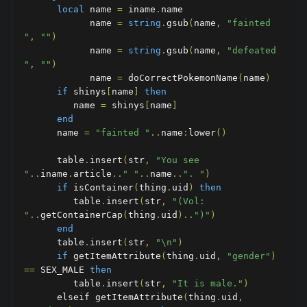
local
 name 
=
 iname
.
name

            name 
=
string
.
gsub
(
name
,
"fainted 
"
,
""
)
            name 
=
string
.
gsub
(
name
,
"defeated 
"
,
""
)
            name 
=
 doCorrectPokemonName
(
name
)
if
 shinys
[
name
]
then
         name 
=
 shinys
[
name
]
end
      name 
=
"fainted "
..
name
:
lower
()
      table
.
insert
(
str
,
"You see 
"
..
iname
.
article
..
" "
..
name
..
". "
)
if
 isContainer
(
thing
.
uid
)
then
         table
.
insert
(
str
,
"(Vol: 
"
..
getContainerCap
(
thing
.
uid
)..
")"
)
end
      table
.
insert
(
str
,
"\n"
)
if
 getItemAttribute
(
thing
.
uid
,
"gender"
)
==
 SEX_MALE 
then
         table
.
insert
(
str
,
"It is male."
)
      elseif getItemAttribute
(
thing
.
uid
,