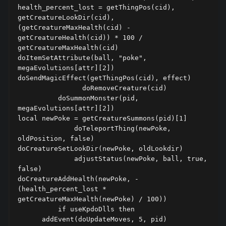
health_percent_lost = getThingPos(cid), 
getCreatureLookDir(cid), 
(getCreatureMaxHealth(cid) - 
getCreatureHealth(cid)) * 100 / 
getCreatureMaxHealth(cid)                    
doItemSetAttribute(ball, "poke", 
megaEvolutions[attr][2])                    
doSendMagicEffect(getThingPos(cid), effect)    
                doRemoveCreature(cid)          
          doSummonMonster(pid, 
megaEvolutions[attr][2])                    
local newPoke = getCreatureSummons(pid)[1]      
              doTeleportThing(newPoke, 
oldPosition, false)                    
doCreatureSetLookDir(newPoke, oldLookdir)      
              adjustStatus(newPoke, ball, true, 
false)                    
doCreatureAddHealth(newPoke, -
(health_percent_lost * 
getCreatureMaxHealth(newPoke) / 100))          
          if useKpdoDlls then                  
      addEvent(doUpdateMoves, 5, pid)          