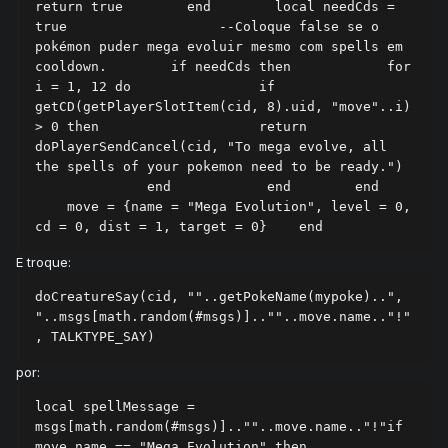
return true        end        local needCds = 
true                   --Coloque false se o 
pokémon puder mega evoluir mesmo com spells em 
cooldown.        if needCds then            for 
i = 1, 12 do                if 
getCD(getPlayerSlotItem(cid, 8).uid, "move"..i) 
> 0 then                    return 
doPlayerSendCancel(cid, "To mega evolve, all 
the spells of your pokemon need to be ready.")  
              end            end        end    
    move = {name = "Mega Evolution", level = 0, 
cd = 0, dist = 1, target = 0}    end
E troque:
doCreatureSay(cid, ""..getPokeName(mypoke)..", 
"..msgs[math.random(#msgs)]..""..move.name.."!"
, TALKTYPE_SAY)
por:
local spellMessage = 
msgs[math.random(#msgs)]..""..move.name.."!"if 
move.name == "Mega Evolution" then    