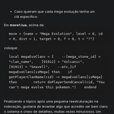
Caso queiram que cada mega evolução tenha um
clã específico:
Em
move1.lua
, acima de:
move = {name = "Mega Evolution", level = 0, cd 
= 0, dist = 1, target = 0, f = 0, t = "?"}
coloque:
local megaEvoClans = {    --[mega_stone_id] = 
"clan_name",    [91912] = "Volcanic",    
[91913] = "Seavell",    --etc,}if 
megaEvoClans[isMega] then    if 
getPlayerClanName(cid) ~= megaEvoClans[isMega] 
then        return doPlayerSendCancel(cid, "You 
can't mega evolve this pokemon.")    endend
Finalizando o tópico após uma pequena reestruturação na
indexação, gostaria de levantar algo que acredito ser bem claro:
o sistema é cheio de detalhes, muitas vezes minuciosos. Um