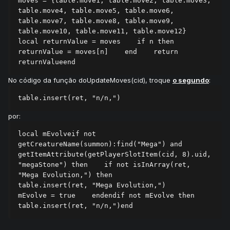
moves = {table.move1, table.move2, table.move3, 
table.move4, table.move5, table.move6, 
table.move7, table.move8, table.move9, 
table.move10, table.move11, table.move12}    
local returnValue = moves    if n then        
returnValue = moves[n]    end    return 
returnValueend
No código da função doUpdateMoves(cid), troque
o segundo
:
table.insert(ret, "n/n,")
por:
local mEvolveif not 
getCreatureName(summon):find("Mega") and 
getItemAttribute(getPlayerSlotItem(cid, 8).uid, 
"megaStone") then    if not isInArray(ret, 
"Mega Evolution,") then        
table.insert(ret, "Mega Evolution,")        
mEvolve = true    endendif not mEvolve then    
table.insert(ret, "n/n,")end