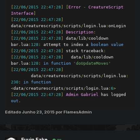
[
22
/
06
/
2015
22
:
47
:
28
]
[
Error
-
CreatureScript
Interface
]
[
22
/
06
/
2015
22
:
47
:
28
]
data
/
creaturescripts
/
scripts
/
login
.
lua
:
[
22
/
06
/
2015
22
:
47
:
28
]
Description
:
[
22
/
06
/
2015
22
:
47
:
28
]
 data
/
lib
/
cooldown 
bar
.
lua
:
128
:
 attempt to index a 
boolean
value
[
22
/
06
/
2015
22
:
47
:
28
]
 stack traceback
:
[
22
/
06
/
2015
22
:
47
:
28
]
 	data
/
lib
/
cooldown 
bar
.
lua
:
128
:
in
function
'doUpdateMoves'
[
22
/
06
/
2015
22
:
47
:
28
]
 	data
/
creaturescripts
/
scripts
/
login
.
lua
:
230
:
in
function
<
data
/
creaturescripts
/
scripts
/
login
.
lua
:
6
>
[
22
/
06
/
2015
22
:
47
:
28
]
Admin
Gabriel
 has logged 
out
.
Editado
Junho 23, 2015
por FlamesAdmin
Fuuin Fake