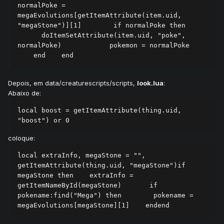
normalPoke = 
megaEvolutions[getItemAttribute(item.uid, 
"megaStone")][1]        if normalPoke then      
      doItemSetAttribute(item.uid, "poke", 
normalPoke)            pokemon = normalPoke    
    end    end
Depois, em data/creaturescripts/scripts,
look.lua
:
Abaixo de:
local boost = getItemAttribute(thing.uid, 
"boost") or 0
coloque:
local extraInfo, megaStone = "", 
getItemAttribute(thing.uid, "megaStone")if 
megaStone then    extraInfo = 
getItemNameById(megaStone)       if 
pokename:find("Mega") then        pokename = 
megaEvolutions[megaStone][1]    endend