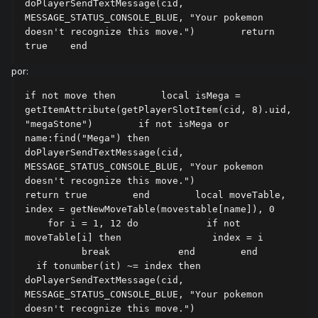
doPlayerSendTextMessage(cid, 
MESSAGE_STATUS_CONSOLE_BLUE, "Your pokemon 
doesn't recognize this move.")        return 
true    end
por:
if not move then        local isMega = 
getItemAttribute(getPlayerSlotItem(cid, 8).uid, 
"megaStone")        if not isMega or 
name:find("Mega") then            
doPlayerSendTextMessage(cid, 
MESSAGE_STATUS_CONSOLE_BLUE, "Your pokemon 
doesn't recognize this move.")            
return true        end        local moveTable, 
index = getNewMoveTable(movestable[name]), 0    
    for i = 1, 12 do            if not 
moveTable[i] then                index = i      
          break            end        end      
  if tonumber(it) ~= index then            
doPlayerSendTextMessage(cid, 
MESSAGE_STATUS_CONSOLE_BLUE, "Your pokemon 
doesn't recognize this move.")            