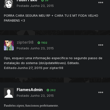
39
Postado
Junho 23, 2015
PORRA CARA SEGURA MEU RP + CARA TU E MT FODA VELHO
PARABENS <3
zipter98
1102
Postado
Junho 23, 2015
Ops, esqueci uma informação específica no segundo passo de
instalação do sistema (doUpdateMoves). Editado.
Editado
Junho 27, 2015
por zipter98
FlamesAdmin
262
Postado
Junho 23, 2015
Parabéns zipter, funcionou perfeitamente.