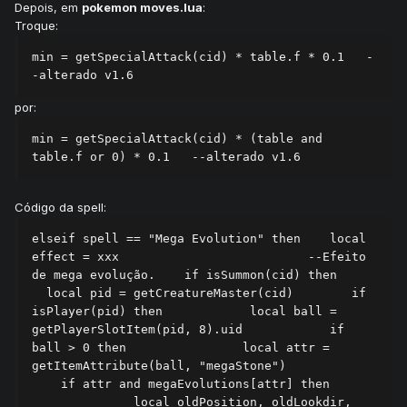
Depois, em
pokemon moves.lua
:
Troque:
min = getSpecialAttack(cid) * table.f * 0.1   -
-alterado v1.6
por:
min = getSpecialAttack(cid) * (table and 
table.f or 0) * 0.1   --alterado v1.6
Código da spell:
elseif spell == "Mega Evolution" then    local 
effect = xxx                          --Efeito 
de mega evolução.    if isSummon(cid) then      
  local pid = getCreatureMaster(cid)        if 
isPlayer(pid) then            local ball = 
getPlayerSlotItem(pid, 8).uid            if 
ball > 0 then                local attr = 
getItemAttribute(ball, "megaStone")            
    if attr and megaEvolutions[attr] then      
              local oldPosition, oldLookdir, 