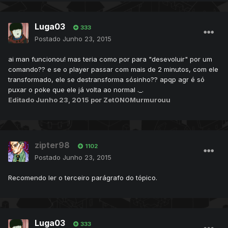
Luga03
333
Postado
Junho 23, 2015
ai man funcionou! mas teria como por para "desevoluir" por um
comando?? e se o player passar com mais de 2 minutos, com ele
transformado, ele se destransforma sósinho?? apqp agr é só
puxar o poke que ele já volta ao normal ._.
Editado
Junho 23, 2015
por Zet0N0Murmurouu
zipter98
1102
Postado
Junho 23, 2015
Recomendo ler o terceiro parágrafo do tópico.
Luga03
333