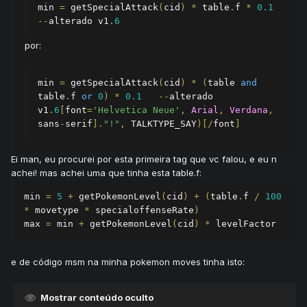
min 
=
 getSpecialAttack
(
cid
)
*
 table
.
f 
*
0.1
--
alterado v1
.
6
por:
min 
=
 getSpecialAttack
(
cid
)
*
(
table 
and
table
.
f 
or
0
)
*
0.1
--
alterado 
v1
.
6
[
font
=
'Helvetica Neue'
,
Arial
,
Verdana
,
sans
-
serif
].
"!"
,
 TALKTYPE_SAY
)[/
font
]
Ei man, eu procurei por esta primeira tag que vc falou, e eu n
achei! mas achei uma que tinha esta table.f:
min 
=
5
+
 getPokemonLevel
(
cid
)
+
(
table
.
f 
/
100
*
 movetype 
*
 specialoffenseRate
)
max 
=
 min 
+
 getPokemonLevel
(
cid
)
*
 levelFactor
e de código msm na minha pokemon moves tinha isto:
Mostrar conteúdo oculto