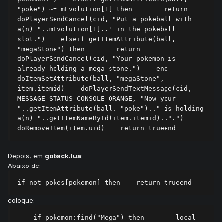
"poke") ~= mEvolution[1] then        return 
doPlayerSendCancel(cid, "Put a pokeball with 
a(n) "..mEvolution[1].." in the pokeball 
slot.")    elseif getItemAttribute(ball, 
"megaStone") then        return 
doPlayerSendCancel(cid, "Your pokemon is 
already holding a mega stone.")    end    
doItemSetAttribute(ball, "megaStone", 
item.itemid)    doPlayerSendTextMessage(cid, 
MESSAGE_STATUS_CONSOLE_ORANGE, "Now your 
"..getItemAttribute(ball, "poke").." is holding 
a(n) "..getItemNameById(item.itemid)..".")    
doRemoveItem(item.uid)    return trueend
Depois, em
goback.lua
:
Abaixo de:
if not pokes[pokemon] then    return trueend
coloque:
    if pokemon:find("Mega") then        local 