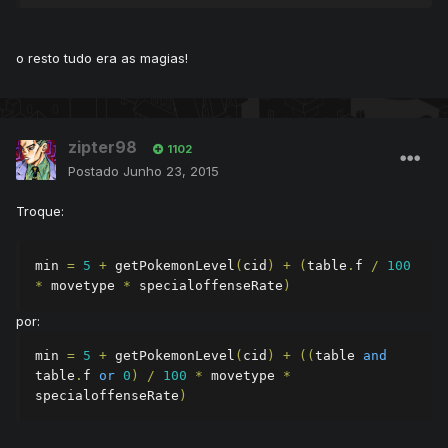
o resto tudo era as magias!
zipter98
1102
Postado
Junho 23, 2015
Troque:
min 
=
5
+
 getPokemonLevel
(
cid
)
+
(
table
.
f 
/
100
*
 movetype 
*
 specialoffenseRate
)
por:
min 
=
5
+
 getPokemonLevel
(
cid
)
+
((
table 
and
table
.
f 
or
0
)
/
100
*
 movetype 
*
specialoffenseRate
)