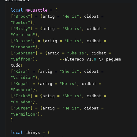
local
NPCBattle
=
{
[
"Brock"
]
=
{
artig 
=
"He is"
,
 cidbat 
=
"Pewter"
},
[
"Misty"
]
=
{
artig 
=
"She is"
,
 cidbat 
=
"Cerulean"
},
[
"Blaine"
]
=
{
artig 
=
"He is"
,
 cidbat 
=
"Cinnabar"
},
[
"Sabrina"
]
=
{
artig 
=
"She is"
,
 cidbat 
=
"Saffron"
},
--
alterado v1
.
9
 \/ peguem 
tudo
!
[
"Kira"
]
=
{
artig 
=
"She is"
,
 cidbat 
=
"Viridian"
},
[
"Koga"
]
=
{
artig 
=
"He is"
,
 cidbat 
=
"Fushcia"
},
[
"Erika"
]
=
{
artig 
=
"She is"
,
 cidbat 
=
"Celadon"
},
[
"Surge"
]
=
{
artig 
=
"He is"
,
 cidbat 
=
"Vermilion"
},
}
local
 shinys 
=
{