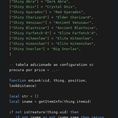
[
"Shiny Abra"
]
=
"Dark Abra"
,
[
"Shiny Onix"
]
=
"Crystal Onix"
,
[
"Shiny Gyarados"
]
=
"Red Gyarados"
,
[
"Shiny Charizard"
]
=
"Elder Charizard"
,
[
"Shiny Venusaur"
]
=
"Ancient Venusaur"
,
[
"Shiny Blastoise"
]
=
"Ancient Blastoise"
,
[
"Shiny Farfetch'd"
]
=
"Elite Farfetch'd"
,
[
"Shiny Hitmonlee"
]
=
"Elite Hitmonlee"
,
[
"Shiny Himonchan"
]
=
"Elite Hitmonchan"
,
[
"Shiny Snorlax"
]
=
"Big Snorlax"
,
}
--
 tabela adicionado ao configuration s
ó
procura por price 
=
..--
function
 onLook
(
cid
,
 thing
,
 position
,
lookDistance
)
local
 str 
=
{}
local
 iname 
=
 getItemInfo
(
thing
.
itemid
)
if
not
 isCreature
(
thing
.
uid
)
then
if
not
 iname 
or
not
 iname
.
name 
then
return