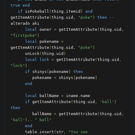
true
end
if
 isPokeball
(
thing
.
itemid
)
and
getItemAttribute
(
thing
.
uid
,
"poke"
)
then
--
alterado aki       

local
 owner 
=
 getItemAttribute
(
thing
.
uid
,
"firstpoke"
)
local
 pokename 
=
getItemAttribute
(
thing
.
uid
,
"poke"
)
      unLock
(
thing
.
uid
)
local
lock
=
 getItemAttribute
(
thing
.
uid
,
"lock"
)
if
 shinys
[
pokename
]
then
         pokename 
=
 shinys
[
pokename
]
end
local
 ballName 
=
 iname
.
name

if
 getItemAttribute
(
thing
.
uid
,
'ball'
)
then
         ballName 
=
 getItemAttribute
(
thing
.
uid
,
'ball'
)..
" ball"
end
      table
.
insert
(
str
,
"You see 