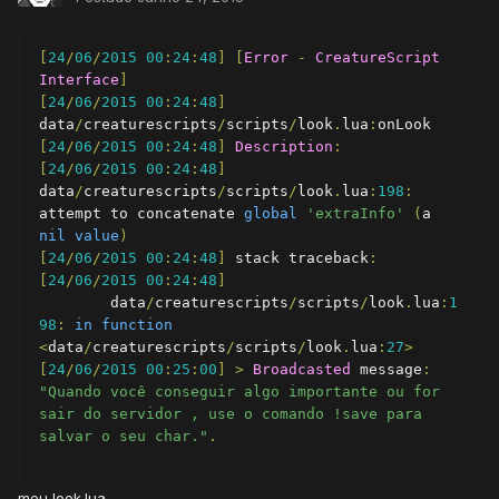
[
24
/
06
/
2015
00
:
24
:
48
]
[
Error
-
CreatureScript
Interface
]
[
24
/
06
/
2015
00
:
24
:
48
]
data
/
creaturescripts
/
scripts
/
look
.
lua
:
[
24
/
06
/
2015
00
:
24
:
48
]
Description
:
[
24
/
06
/
2015
00
:
24
:
48
]
data
/
creaturescripts
/
scripts
/
look
.
lua
:
198
:
attempt to concatenate 
global
'extraInfo'
(
a 
nil
value
)
[
24
/
06
/
2015
00
:
24
:
48
]
 stack traceback
:
[
24
/
06
/
2015
00
:
24
:
48
]
 	data
/
creaturescripts
/
scripts
/
look
.
lua
:
1
98
:
in
function
<
data
/
creaturescripts
/
scripts
/
look
.
lua
:
27
>
[
24
/
06
/
2015
00
:
25
:
00
]
>
Broadcasted
 message
:
"Quando você conseguir algo importante ou for 
sair do servidor , use o comando !save para 
salvar o seu char."
.
meu look.lua