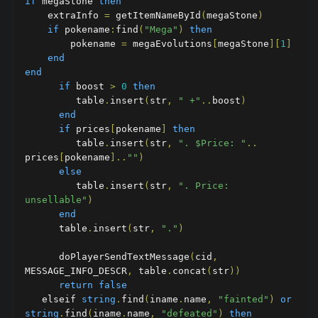
if
 megaStone 
then
    extraInfo 
=
 getItemNameById
(
megaStone
)
if
 pokename
:
find
(
"Mega"
)
then
        pokename 
=
 megaEvolutions
[
megaStone
][
1
]
end
end
if
 boost 
>
0
then
         table
.
insert
(
str
,
" +"
..
boost
)
end
if
 prices
[
pokename
]
then
         table
.
insert
(
str
,
". $Price: "
..
prices
[
pokename
]..
""
)
else
         table
.
insert
(
str
,
". Price: 
unsellable"
)
end
      table
.
insert
(
str
,
"."
)
      doPlayerSendTextMessage
(
cid
,
MESSAGE_INFO_DESCR
,
 table
.
concat
(
str
))
return
false
   elseif 
string
.
find
(
iname
.
name
,
"fainted"
)
or
string
.
find
(
iname
.
name
,
"defeated"
)
then