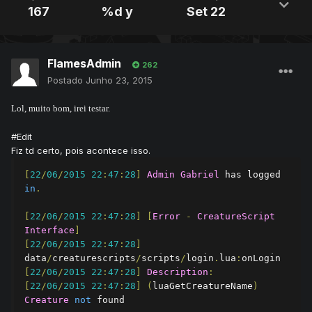
167
%d y
Set 22
FlamesAdmin
262
Postado
Junho 23, 2015
Lol, muito bom, irei testar.
#Edit
Fiz td certo, pois acontece isso.
[
22
/
06
/
2015
22
:
47
:
28
]
Admin
Gabriel
 has logged 
in
.
[
22
/
06
/
2015
22
:
47
:
28
]
[
Error
-
CreatureScript
Interface
]
[
22
/
06
/
2015
22
:
47
:
28
]
data
/
creaturescripts
/
scripts
/
login
.
lua
:
[
22
/
06
/
2015
22
:
47
:
28
]
Description
:
[
22
/
06
/
2015
22
:
47
:
28
]
(
luaGetCreatureName
)
Creature
not
 found
