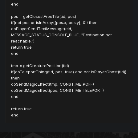
end
pos = getClosestFreeTile(tid, pos)
if(not pos or isInArray({pos.x, pos.y}, 0)) then
doPlayerSendTextMessage(cid,
MESSAGE_STATUS_CONSOLE_BLUE, "Destination not
reachable.")
return true
end
tmp = getCreaturePosition(tid)
if(doTeleportThing(tid, pos, true) and not isPlayerGhost(tid))
then
doSendMagicEffect(tmp, CONST_ME_POFF)
doSendMagicEffect(pos, CONST_ME_TELEPORT)
end
return true
end