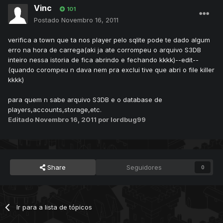
Vinc
101
Postado
Novembro 16, 2011
verifica a town que ta nos player pelo sqlite pode te dado algum
erro na hora de carrega(aki ja ate corrompeu o arquivo S3DB
inteiro nessa istoria de fica abrindo e fechando kkkk)--edit--
(quando corompeu n dava nem pra exclui tive que abri o file killer
kkkk)
para quem n sabe arquivo S3DB e o database de
players,accounts,storage,etc.
Editado
Novembro 16, 2011
por lordbug99
Share
Seguidores
0
Ir para a lista de tópicos