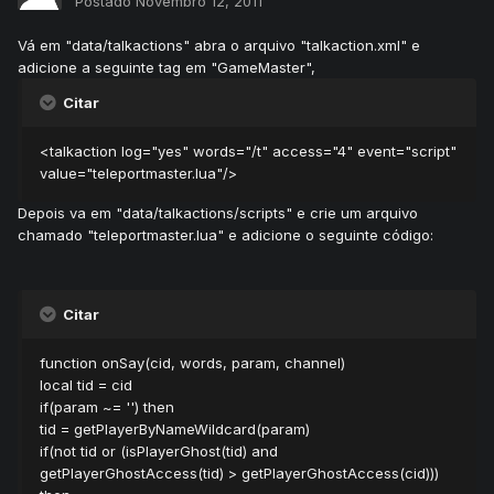
Postado
Novembro 12, 2011
Vá em "data/talkactions" abra o arquivo "talkaction.xml" e
adicione a seguinte tag em "GameMaster",
Citar
<talkaction log="yes" words="/t" access="4" event="script"
value="teleportmaster.lua"/>
Depois va em "data/talkactions/scripts" e crie um arquivo
chamado "teleportmaster.lua" e adicione o seguinte código:
Citar
function onSay(cid, words, param, channel)
local tid = cid
if(param ~= '') then
tid = getPlayerByNameWildcard(param)
if(not tid or (isPlayerGhost(tid) and
getPlayerGhostAccess(tid) > getPlayerGhostAccess(cid)))