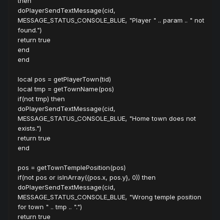
then
doPlayerSendTextMessage(cid,
MESSAGE_STATUS_CONSOLE_BLUE, "Player " .. param .. " not
found.")
return true
end
end
local pos = getPlayerTown(tid)
local tmp = getTownName(pos)
if(not tmp) then
doPlayerSendTextMessage(cid,
MESSAGE_STATUS_CONSOLE_BLUE, "Home town does not
exists.")
return true
end
pos = getTownTemplePosition(pos)
if(not pos or isInArray({pos.x, pos.y}, 0)) then
doPlayerSendTextMessage(cid,
MESSAGE_STATUS_CONSOLE_BLUE, "Wrong temple position
for town " .. tmp .. ".")
return true