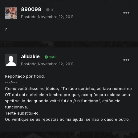
890098
0
Postado
Novembro 12, 2011
?
alldakie
160
Postado
Novembro 12, 2011
Reportado por flood,
---/---
Como você disse no tópico, "Ta tudo certinho, eu tava normal no
OT dai cai e abri ele n lembro pra que, axo q foi pra coloca uma
spell sei la dai quando voltei fui da /t n funciono", então ele
funcionava,
Tente substitui-lo,
Ou verifique se as repostas acima ajuda, se não o caso e outro...