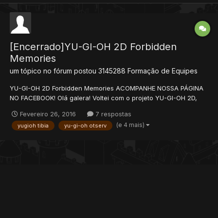
[Encerrado]YU-GI-OH 2D Forbidden
Memories
um tópico no fórum postou
3145288
Formação de Equipes
YU-GI-OH 2D Forbidden Memories ACOMPANHE NOSSA PÁGINA
NO FACEBOOK! Olá galera! Voltei com o projeto YU-GI-OH 2D,
baseado nos gráficos de tibia, porém, jogabilidade do PSOne. O
Fevereiro 26, 2016
7 respostas
jogo ainda está em construção, ainda temos um longo caminho
(e 4 mais)
yugioh tibia
yu-gi-oh otserv
pela frente, mas, concluímos alguns sistemas q...