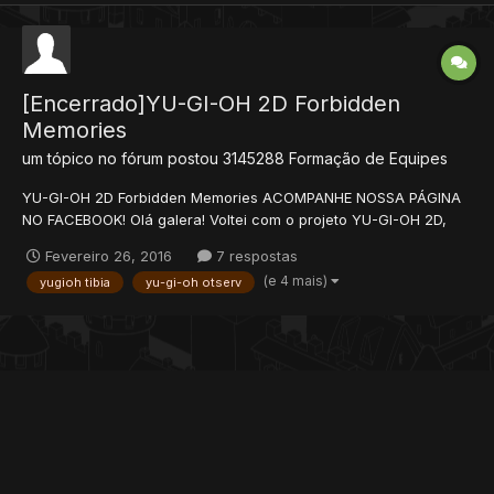
[Encerrado]YU-GI-OH 2D Forbidden
Memories
um tópico no fórum postou
3145288
Formação de Equipes
YU-GI-OH 2D Forbidden Memories ACOMPANHE NOSSA PÁGINA
NO FACEBOOK! Olá galera! Voltei com o projeto YU-GI-OH 2D,
baseado nos gráficos de tibia, porém, jogabilidade do PSOne. O
Fevereiro 26, 2016
7 respostas
jogo ainda está em construção, ainda temos um longo caminho
(e 4 mais)
yugioh tibia
yu-gi-oh otserv
pela frente, mas, concluímos alguns sistemas q...