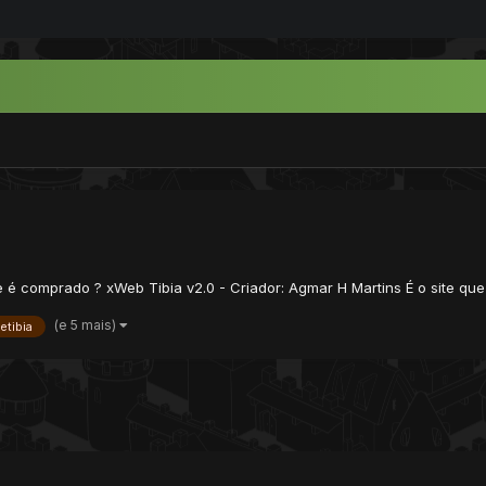
le é comprado ? xWeb Tibia v2.0 - Criador: Agmar H Martins É o site 
(e 5 mais)
etibia