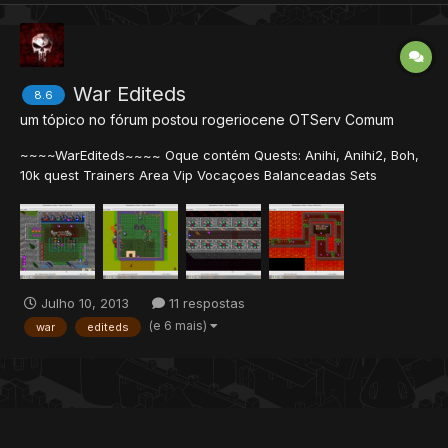
War Editeds
8.6
um tópico no fórum postou
rogeriocene
OTServ Comum
~~~~WarEditeds~~~~ Oque contém Quests: Anihi, Anihi2, Boh,
10k quest Trainers Area Vip Vocaçoes Balanceadas Sets
Proprios : War Set , Shadow Set , King Set , Vip Set Npcs
Vendendo os Sets e vip coins New PLayer Level 150 Server Fast
attack Muitas Talkactons legais incluind...
Julho 10, 2013
11 respostas
(e 6 mais)
war
editeds