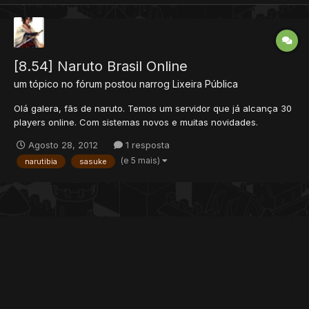
[8.54] Naruto Brasil Online
um tópico no fórum postou
narrog
Lixeira Pública
Olá galera, fãs de naruto. Temos um servidor que já alcança 30
players online. Com sistemas novos e muitas novidades.
Dedicado 24 horas. Download : http://nbooficial.blogspot.com.br/
Agosto 28, 2012
1 resposta
Acc : 1/1 Informações : ~~ Sistema de elementos~~ Quanto mais
(e 5 mais)
narutibia
sasuke
você treina mais sobe o rank do seu elemento...