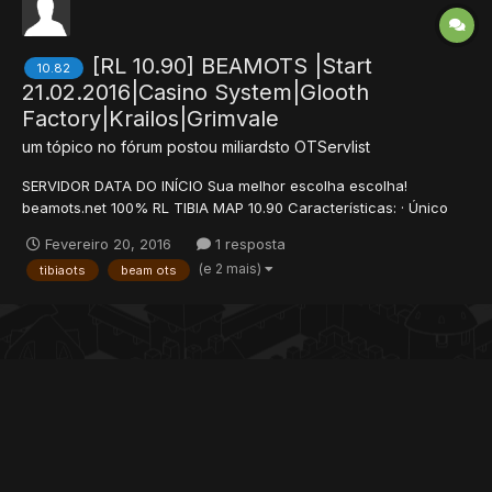
[RL 10.90] BEAMOTS |Start
10.82
21.02.2016|Casino System|Glooth
Factory|Krailos|Grimvale
um tópico no fórum postou
miliardsto
OTServlist
SERVIDOR DATA DO INÍCIO Sua melhor escolha escolha!
beamots.net 100% RL TIBIA MAP 10.90 Características: · Único
Casino Las Vegas · Sistema de castas Krailos, Seacrest Serpent,
Fevereiro 20, 2016
1 resposta
Grimvale, Asura Palace, Glooth Bandits, Medusa Tower,
(e 2 mais)
tibiaots
beam ots
Warzones, Noble Lions, Gray Beach, Roshamuul and mu...