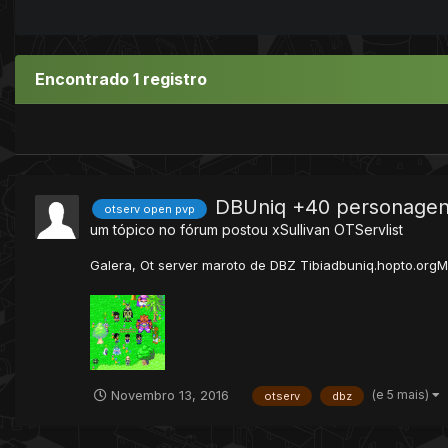
Encontrado 1 registro
DBUniq +40 personage
otserv open pvp
um tópico no fórum postou
xSullivan
OTServlist
Galera, Ot server maroto de DBZ Tibiadbuniq.hopto.orgM
(e 5 mais)
Novembro 13, 2016
otserv
dbz