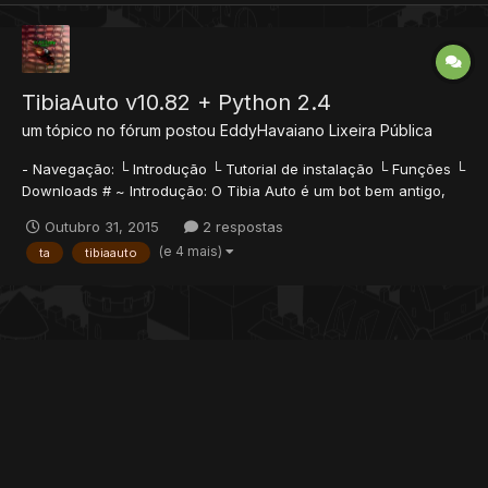
TibiaAuto v10.82 + Python 2.4
um tópico no fórum postou
EddyHavaiano
Lixeira Pública
- Navegação: └ Introdução └ Tutorial de instalação └ Funções └
Downloads # ~ Introdução: O Tibia Auto é um bot bem antigo,
muita gente ainda usa e diz que ele não dá banimento no Tibia,
Outubro 31, 2015
2 respostas
mas muitos usuarios acha super importante ressaltar que o
(e 4 mais)
ta
tibiaauto
Tibia Auto é considerado um bot...