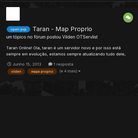
Taran - Map Proprio
open pvp
um tópico no fórum postou
Vilden
OTServlist
Taran Online! Ola, taran é um servidor novo e por isso está
sempre em evolução, estamos sempre atualizando tudo dele,
temos muita coisa para fazer ainda mas de agora em diante
Junho 15, 2013
1 resposta
vocês que vão nos ajudar. Podemos contar com vocês? Ip/Site:
(e 4 mais)
vilden
mapa proprio
taran.servegame.com Informações:...