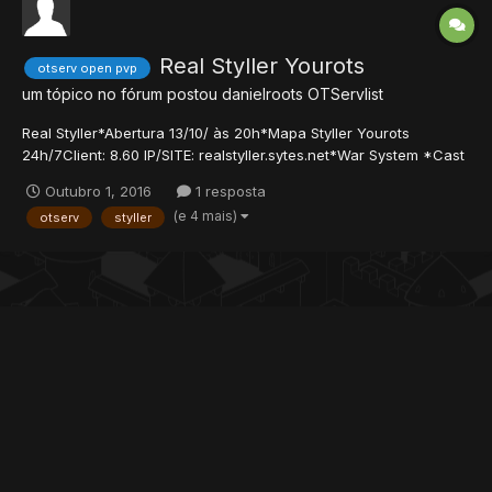
Real Styller Yourots
otserv open pvp
um tópico no fórum postou
danielroots
OTServlist
Real Styller*Abertura 13/10/ às 20h*Mapa Styller Yourots
24h/7Client: 8.60 IP/SITE: realstyller.sytes.net*War System *Cast
*War of Emperium *Battle Field *Arena Survivor *Snowball
Outubro 1, 2016
1 resposta
*Tasks *Archivements *Npcs Missions**NO RESETS**Exp
(e 4 mais)
otserv
styller
inicial 200xSkill 40xMagic 25xLoot 2x Visitem nosso site e...