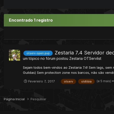
Encontrado 1 registro
Zestaria 7.4 Servidor de
otserv open pvp
um tópico no fórum postou
Zestaria
OTServlist
Sejam todos bem-vindos ao Zestaria 7.4! Sem lags, sem 
Guildas) Sem protection zone nos barcos, não são vendi
(e 5 mais)
Fevereiro 7, 2017
otserv
oldtibia
Página Inicial
Pesquisar