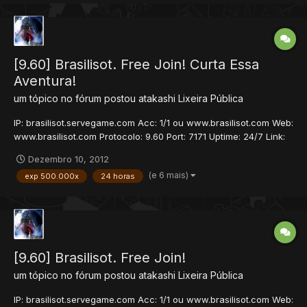
[9.60] Brasilisot. Free Join! Curta Essa
Aventura!
um tópico no fórum postou
atakashi
Lixeira Pública
IP: brasilisot.servegame.com Acc: 1/1 ou www.brasilisot.com Web:
www.brasilisot.com Protocolo: 9.60 Port: 7171 Uptime: 24/7 Link:
10MB -Brasil Inaguração: 7 de Dezembro às 13:00 ..::OTSERV::.. -
Dezembro 10, 2012
ExP: 500000x -Skill: 100000x -Magic: 10000x -Loot: 15x Mapa
(e 6 mais)
exp 500.000x
24 horas
Azeroth Personalizado....
[9.60] Brasilisot. Free Join!
um tópico no fórum postou
atakashi
Lixeira Pública
IP: brasilisot.servegame.com Acc: 1/1 ou www.brasilisot.com Web: