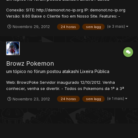
Conexão: SITE: http://demonot.no-ip.org IP: demonot.no-ip.org
Versão: 9.60 Baixe o Cliente fixo em Nosso Site. Features: -
Mounts e Outfits 9.60 - Quirefang annd Gray Island - Mounts
(e 3 mais)
Novembro 29, 2012
24 horas
sem lagg
free. (Taming global. REAL)...
Browz Pokemon
um tópico no fórum postou
atakashi
Lixeira Pública
Web: BrowzPoke Servidor inaugurado 12/10/2012. Venha
conhecer, venha se divertir. - Todos os Pokemons da 1ª a 3ª
geração (Normais e Shinys) - Pokemons possuem lvl próprio -
(e 1 mais)
Novembro 23, 2012
24 horas
sem lagg
Pokemons possuem sexo - Evolução dos pokemons induzida
por lvl ou stones - Moves System (m1~m12) - Cooldown bar e...