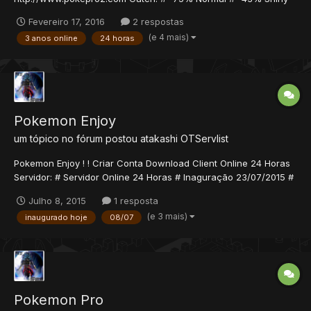
#- 16% Ditto #- 3% Lendário Quests: #- Leaf Valley #- Fire Valley
Fevereiro 17, 2016
2 respostas
#- Water Valley #- Tyranitar Quest #- Raikou Quest #- Ditto
(e 4 mais)
3 anos online
24 horas
Quest #- Suicune Fun Jungle #- Mew Temple Quest #- Boost
Stone Qu...
Pokemon Enjoy
um tópico no fórum postou
atakashi
OTServlist
Pokemon Enjoy ! ! Criar Conta Download Client Online 24 Horas
Servidor: # Servidor Online 24 Horas # Inaguração 23/07/2015 #
Staff Competente...
Julho 8, 2015
1 resposta
(e 3 mais)
inaugurado hoje
08/07
Pokemon Pro