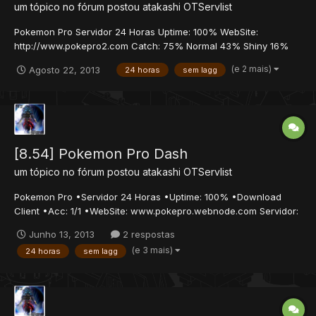
um tópico no fórum postou
atakashi
OTServlist
Pokemon Pro Servidor 24 Horas Uptime: 100% WebSite:
http://www.pokepro2.com Catch: 75% Normal 43% Shiny 16%
Ditto 3% Lendário Quests: Leaf Valley Fire Valley Water Valley
(e 2 mais)
Agosto 22, 2013
24 horas
sem lagg
Tyranitar Quest Raikou Quest Ditto Quest Suicune Fun Jungle
Mew Temple Quest Boost Stone Quest Box+5 ~ Box+15 Box
Color 1...
[8.54] Pokemon Pro Dash
um tópico no fórum postou
atakashi
OTServlist
Pokemon Pro •Servidor 24 Horas •Uptime: 100% •Download
Client •Acc: 1/1 •WebSite: www.pokepro.webnode.com Servidor:
•CoolDown-Bar •Pokemon-Bar •Torneios Semanal/Diário.
Junho 13, 2013
2 respostas
•Sistema de fly 100% •Sistema de Fishing 100% •Sistema de
(e 3 mais)
24 horas
sem lagg
Evolution 100% •Sistema de Surf 100% •Free-Premium C...