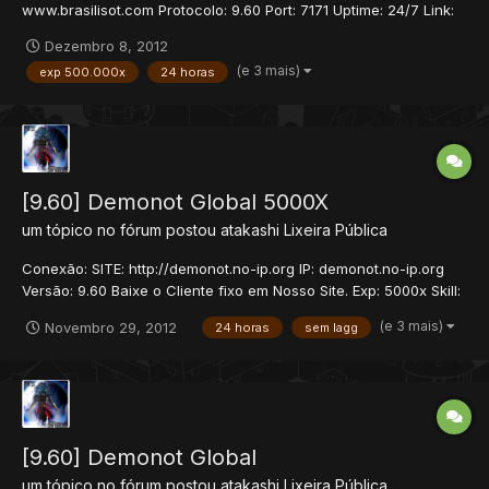
www.brasilisot.com Protocolo: 9.60 Port: 7171 Uptime: 24/7 Link:
10MB -Brasil Inaguração: 7 de Dezembro às 13:00 ..::OTSERV::.. -
Dezembro 8, 2012
ExP: 500000x -Skill: 3000x -Magic: 1000x -Loot: 15x Mapa
(e 3 mais)
exp 500.000x
24 horas
Azeroth Personalizado. N...
[9.60] Demonot Global 5000X
um tópico no fórum postou
atakashi
Lixeira Pública
Conexão: SITE: http://demonot.no-ip.org IP: demonot.no-ip.org
Versão: 9.60 Baixe o Cliente fixo em Nosso Site. Exp: 5000x Skill:
1000x ML: 300x Features: - Mounts e Outfits 9.60 - Quirefang
(e 3 mais)
Novembro 29, 2012
24 horas
sem lagg
annd Gray Island -...
[9.60] Demonot Global
um tópico no fórum postou
atakashi
Lixeira Pública