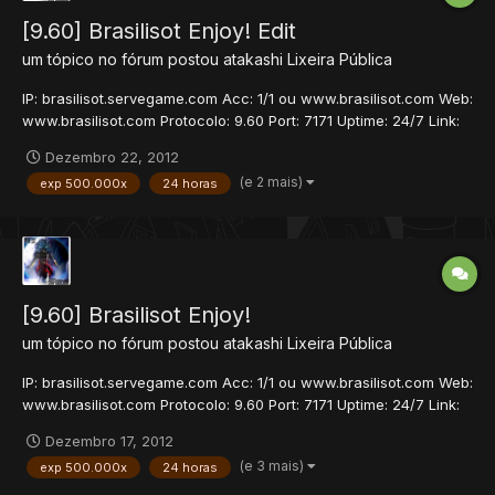
[9.60] Brasilisot Enjoy! Edit
um tópico no fórum postou
atakashi
Lixeira Pública
IP: brasilisot.servegame.com Acc: 1/1 ou www.brasilisot.com Web:
www.brasilisot.com Protocolo: 9.60 Port: 7171 Uptime: 24/7 Link:
10MB -Brasil Inagurado: 7 de Dezembro ..::OTSERV::.. -ExP:
Dezembro 22, 2012
500000x -Skill: 100000x -Magic: 10000x -Loot: 15x Mapa Azeroth
(e 2 mais)
exp 500.000x
24 horas
Personalizado. Novos It...
[9.60] Brasilisot Enjoy!
um tópico no fórum postou
atakashi
Lixeira Pública
IP: brasilisot.servegame.com Acc: 1/1 ou www.brasilisot.com Web:
www.brasilisot.com Protocolo: 9.60 Port: 7171 Uptime: 24/7 Link:
10MB -Brasil Inagurado: 7 de Dezembro ..::OTSERV::.. -ExP:
Dezembro 17, 2012
500000x -Skill: 100000x -Magic: 10000x -Loot: 15x Mapa Azeroth
(e 3 mais)
exp 500.000x
24 horas
Personalizado. Novos It...