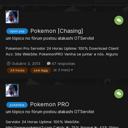
Pokemon [Chasing]
open pvp
um tópico no fórum postou
atakashi
OTServlist
Pokemon Pro Servidor 24 Horas Uptime: 100% Download Client
Acc: Site WebSite: PokemonPRO Venha se juntar a nós. Alguns
videos do servidor, de Players e membros da Staff. Curta nossa
Outubro 3, 2013
47 respostas
página no Face.
(e 3 mais)
24 horas
sem lagg
Pokemon PRO
poketibia
um tópico no fórum postou
atakashi
OTServlist
Servidor 24 Horas Uptime: 100% WebSite:
http://www.pokepro2.com Catch: #- 75% Normal #- 43% Shiny