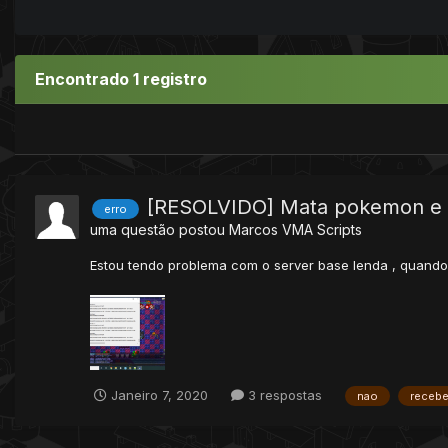
Encontrado 1 registro
[RESOLVIDO] Mata pokemon e 
erro
uma questão postou
Marcos VMA
Scripts
Estou tendo problema com o server base lenda , quand
Janeiro 7, 2020
3 respostas
nao
receb