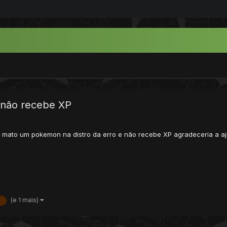
não recebe XP
o mato um pokemon na distro da erro e não recebe XP agradeceria a a
(e 1 mais)
e