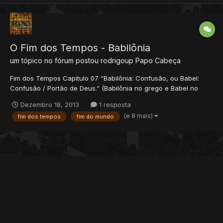
O Fim dos Tempos - Babilônia
um tópico no fórum postou
rodrigoup
Papo Cabeça
Fim dos Tempos Capitulo 07 “Babilônia: Confusão, ou Babel:
Confusão / Portão de Deus.” (Babilônia no grego e Babel no
hebraico). ​Depois esse homem em particular irá para Roma e
Dezembro 18, 2013
1 resposta
estabelecerá ali o seu império, tomando a Europa, o norte da
(e 8 mais)
fim dos tempos
fim do mundo
África e parte do oriente médio. Provavelment...