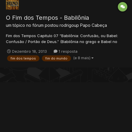
O Fim dos Tempos - Babilônia
um tópico no fórum postou
rodrigoup
Papo Cabeça
Fim dos Tempos Capitulo 07 “Babilônia: Confusão, ou Babel:
Confusão / Portão de Deus.” (Babilônia no grego e Babel no
hebraico). ​Depois esse homem em particular irá para Roma e
Dezembro 18, 2013
1 resposta
estabelecerá ali o seu império, tomando a Europa, o norte da
(e 8 mais)
fim dos tempos
fim do mundo
África e parte do oriente médio. Provavelment...