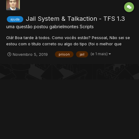
Jail System & Talkaction - TFS 1.3
ajuda
uma questão postou
gabrielmontes
Scripts
Olá! Boa tarde à todos. Como vocês estão? Pessoal, Não sei se
estou com o título correto ou algo do tipo (foi o melhor que
pensei). Gostaria de solicitar uma Talkaction/System que
(e 1 mais)
Novembro 5, 2019
prison
jail
mandaria o player para a Jail e retirasse 15% da XP TOTAL do...