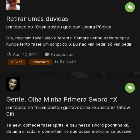
Retirar umas duvidas
um tópico no fórum postou
godjean
Lixeira Pública
Ola, hoje vim fazer algo diferente. Sempre venho pedir script e
nunca tento fazer um script do 0. Eu não vim pedir, só vim pedir
aonde eu posso aprender e links de tutorias para eu poder
Abril 17, 2014
8 respostas
fazer. Eu sei que vou usar um creaturescripts, que vai adicionar
(e 3 mais)
dúvida
pokemon
um uma storage de tempo, e ao acabar ess...
Gente, Olha Minha Primera Sword =X
um tópico no fórum postou
gustavodlima
Exposições (Show
Off)
Ta aew, comecei fazer sprits, e deu nessa sword podrinha kk,
da uma olhada, e comentem no que posso melhorar se possivel
=S vlws!! maiorsinha: