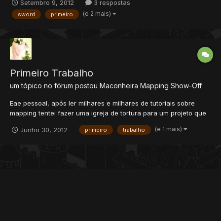
Setembro 9, 2012
3 respostas
(e 2 mais)
sword
primeiro
Primeiro Trabalho
um tópico no fórum postou
Maconheira
Mapping Show-Off
Eae pessoal, após ler milhares e milhares de tutoriais sobre
mapping tentei fazer uma igreja de tortura para um projeto que
estou começando. E saiu isso: 1º Andar: 2º Andar: Eai, o que
(e 1 mais)
Junho 30, 2012
primeiro
trabalho
acharam?