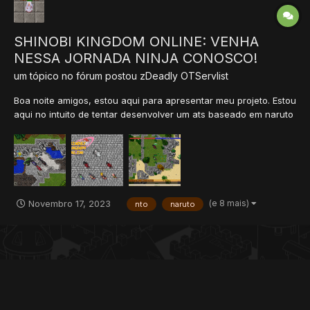
SHINOBI KINGDOM ONLINE: VENHA
NESSA JORNADA NINJA CONOSCO!
um tópico no fórum postou
zDeadly
OTServlist
Boa noite amigos, estou aqui para apresentar meu projeto. Estou
aqui no intuito de tentar desenvolver um ats baseado em naruto
full perspectiva e com uso reduzido de bot, teremos um bot
próprio que ira lhe auxiliar na cura e com espaço para 1 magia
com finalidade de treino, assim focando que os pl...
(e 8 mais)
Novembro 17, 2023
nto
naruto